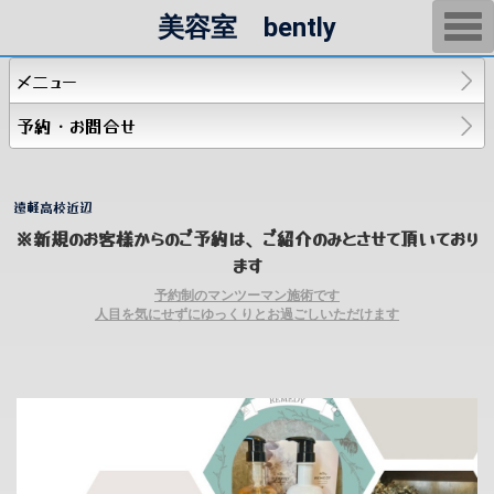
T
美容室 bently
o
g
g
メニュー
l
e
n
予約・お問合せ
a
v
i
g
a
遠軽高校近辺
t
※新規のお客様からのご予約は、ご紹介のみとさせて頂いており
i
o
ます
n
予約制のマンツーマン施術です
人目を気にせずにゆっくりとお過ごしいただけます